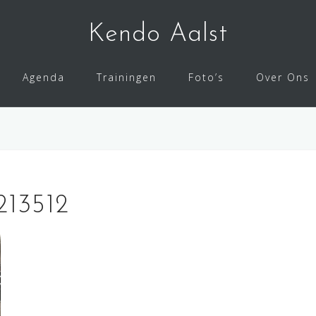
Kendo Aalst
Agenda
Trainingen
Foto’s
Over Ons
13512