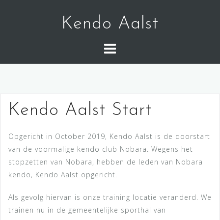
S
k
Kendo Aalst
i
p
t
o
c
o
Kendo Aalst Start
n
t
e
Opgericht in October 2019, Kendo Aalst is de doorstart
n
van de voormalige kendo club Nobara. Wegens het
t
stopzetten van Nobara, hebben de leden van Nobara
kendo, Kendo Aalst opgericht.
Als gevolg hiervan is onze training locatie veranderd. We
trainen nu in de gemeentelijke sporthal van