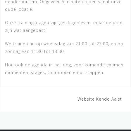
denderhoutem. Ongeveer 6 minuten rijden vanaf onze
oude locatie.
Onze trainingsdagen zijn gelijk gebleven, maar de uren
zijn wat aangepast.
We trainen nu op woensdag van 21:00 tot 23:00, en op
zondag van 11:30 tot 13:00.
Hou ook de agenda in het oog, voor komende examen
momenten, stages, tournooien en uitstappen.
Website Kendo Aalst
P
o
s