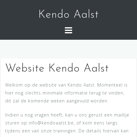
S
k
Kendo Aalst
i
p
t
o
c
o
Website Kendo Aalst
n
t
e
Welkom op de website van Kendo Aalst. Momenteel is
n
hier nog slechts minimale informatie terug te vinden,
t
dit zal de komende weken aangevuld worden.
Indien u nog vragen heeft, kan u ons gerust een mailtje
sturen op info@kendoaalst.be, of kom eens langs
tijdens een van onze trainingen. De details hiervan kan