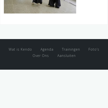
Wat is Kendo
Agenda
Trainingen
Foto’s
Over Ons
Aansluiten