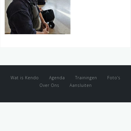
Wat is Kendo
Agenda
Trainingen
Foto’s
Over Ons
Aansluiten