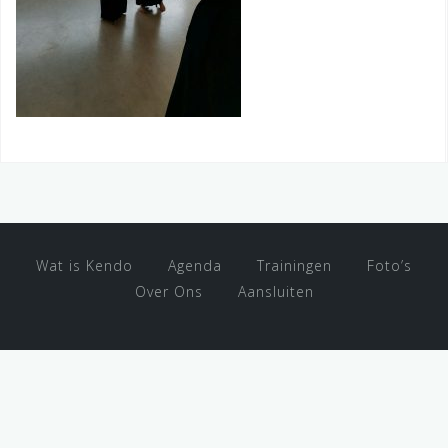
Wat is Kendo
Agenda
Trainingen
Foto’s
Over Ons
Aansluiten