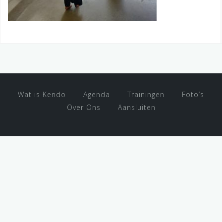
Wat is Kendo
Agenda
Trainingen
Foto’s
Over Ons
Aansluiten