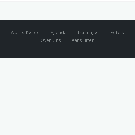
Wat is Kendo
Agenda
Trainingen
Foto’s
Over Ons
Aansluiten