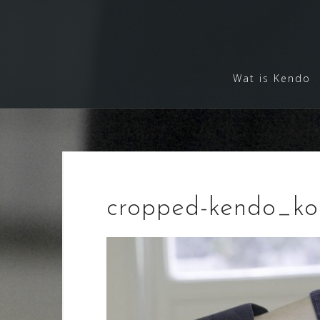
S
k
i
p
Wat is Kendo
t
o
c
o
n
t
e
cropped-kendo_ko
n
t