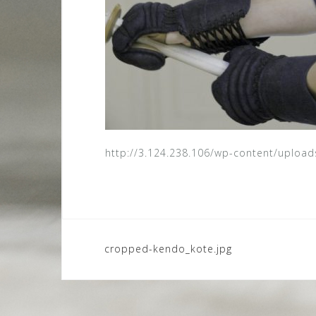
http://3.124.238.106/wp-content/uploa
cropped-kendo_kote.jpg
P
o
s