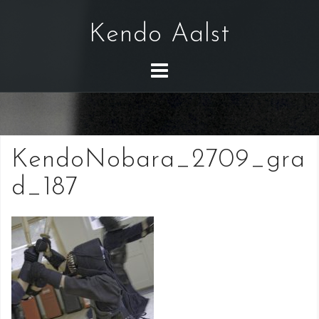
S
k
Kendo Aalst
i
p
t
o
c
o
KendoNobara_2709_gra
n
t
d_187
e
n
t