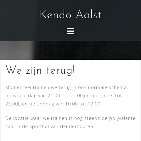
S
k
Kendo Aalst
i
p
t
o
c
o
We zijn terug!
n
t
e
Momenteel trainen we terug in ons normale schema,
n
op woensdag van 21:00 tot 22:00(en optioneel tot
t
23:00), en op zondag van 10:00 tot 12:00.
De locatie waar we trainen is nog steeds de polyvalente
zaal in de sporthal van denderhouten.